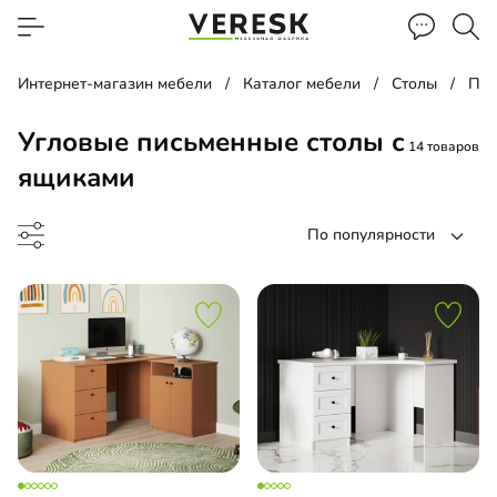
Интернет-магазин мебели
Каталог мебели
Столы
Пис
Угловые письменные столы с
14 товаров
ящиками
По популярности
менный стол
чая зона