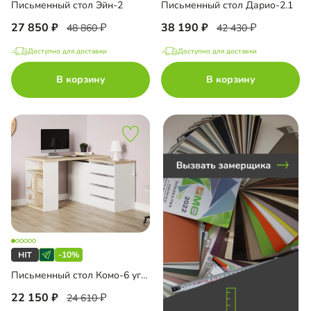
Письменный стол Эйн-2
Письменный стол Дарио-2.1
до
27 850
38 190
48 860
42 430
Доступно для доставки
Доступно для доставки
В корзину
В корзину
до
до
до
-10%
Письменный стол Комо-6 угловой
22 150
24 610