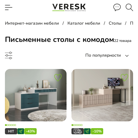
Интернет-магазин мебели
Каталог мебели
Столы
Пис
Письменные столы с комодом
22 товара
По популярности
менный стол
чая зона
-43%
-10%