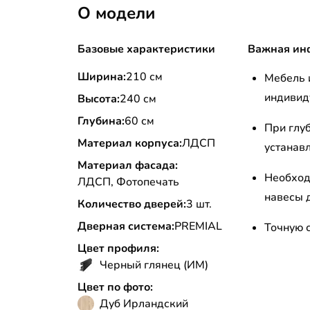
О модели
Базовые характеристики
Важная ин
Ширина:
210 см
Мебель 
индивид
Высота:
240 см
Глубина:
60 см
При глу
Материал корпуса:
ЛДСП
устанав
Материал фасада:
Необход
ЛДСП, Фотопечать
навесы д
Количество дверей:
3 шт.
Дверная система:
PREMIAL
Точную 
Цвет профиля:
Черный глянец (ИМ)
Цвет по фото:
Дуб Ирландский