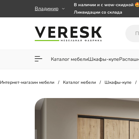
В наличии и с wow-скидкой 
Владимир
Ликвидации со склада
Мебель на заказ. Выбирайте 
заказе от 50 000 ₽
Важно! Наш Whatsapp переех
+79101813475 💌
Каталог мебели
Шкафы-купе
Распаш
Для гостиной
Для спа
Интернет-магазин мебели
Каталог мебели
Шкафы-купе