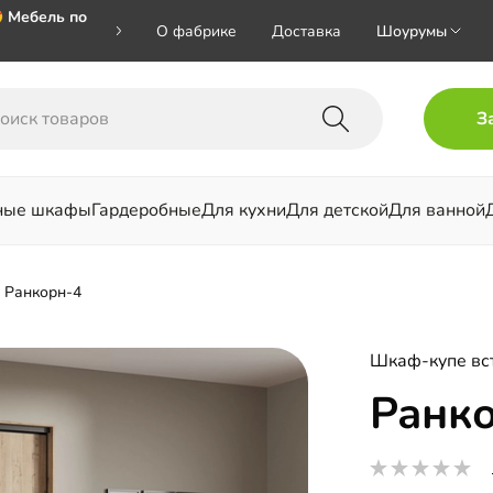
 Мебель по
О фабрике
Доставка
Шоурумы
🎁🎁🎁 при
З
ал на номер
ные шкафы
Гардеробные
Для кухни
Для детской
Для ванной
льни
Ранкорн-4
Шкаф-купе вс
Ранк