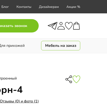
Блог
Контакты
Дизайнерам
Акции %
аказать звонок
Для прихожей
Мебель на заказ
троенный
орн-4
Отзывы (0) и фото (1)