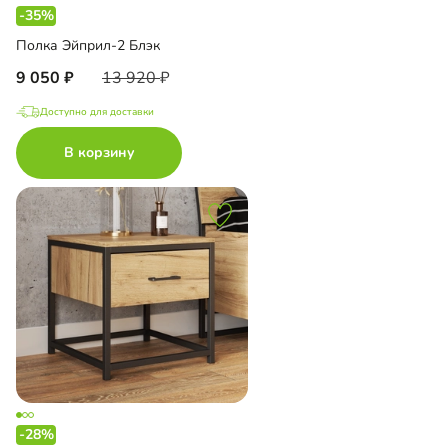
-35%
Полка Эйприл-2 Блэк
9 050
13 920
Доступно для доставки
В корзину
-28%