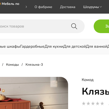
 Мебель по
О фабрике
Доставка
Шоурумы
🎁🎁🎁 при
З
ал на номер
ные шкафы
Гардеробные
Для кухни
Для детской
Для ванной
льни
Комоды
Клязьма-3
Комод
Кляз