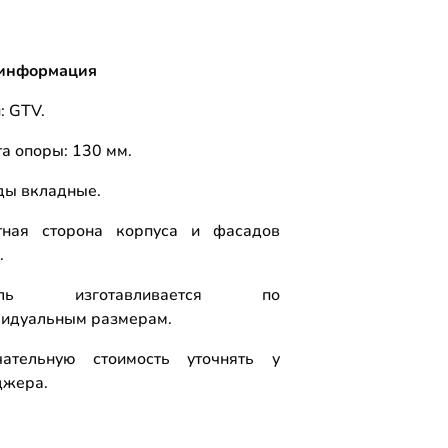
информация
: GTV.
а опоры: 130 мм.
ды вкладные.
тная сторона корпуса и фасадов
.
ель изготавливается по
видуальным размерам.
чательную стоимость уточнять у
джера.