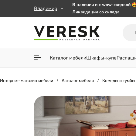
В наличии и с wow-скидкой 
Владимир
Ликвидации со склада
Мебель на заказ. Выбирайте 
заказе от 50 000 ₽
Важно! Наш Whatsapp переех
+79101813475 💌
Каталог мебели
Шкафы-купе
Распаш
Для гостиной
Для спа
Интернет-магазин мебели
Каталог мебели
Комоды и тумбы