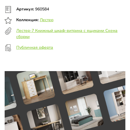
Артикул:
960584
Коллекция:
Лестер
Лестер-7 Книжный шкаф-витрина с ящиками Схема
сборки
Публичная оферта