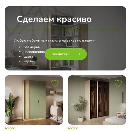
ало с фацетом 10 мм
ch Top Line
Сделаем красиво
l
Любую мебель из каталога на заказ по вашим:
нс
размерам
наполнению
Посчитать
Line L Hettich
цветам
идеям
ашные двери