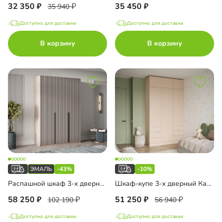
32 350
35 450
35 940
Доступно для доставки
Доступно для доставки
до
В корзину
В корзину
до
 AGT
а Al Широкая Черная
-43%
-10%
ало
Распашной шкаф 3-х дверный Эйн-3 Эмаль Декор 2
Шкаф-купе 3-х дверный Капса-3.2.3 с антресолью
58 250
51 250
102 190
56 940
ало на МДФ
Доступно для доставки
Доступно для доставки