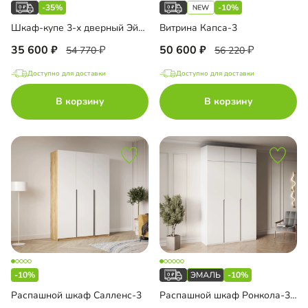
-35%
-10%
Шкаф-купе 3-х дверный Эйприл-3
Витрина Капса-3
35 600
50 600
54 770
56 220
Доступно для доставки
Доступно для доставки
В корзину
В корзину
-10%
-10%
Распашной шкаф Салленс-3
Распашной шкаф Ронкола-3 Эмаль с антресолью