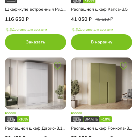
-10%
Шкаф-купе встроенный Риден-3-4
Распашной шкаф Капса-3.5
116 650
41 050
45 610
Доступно для доставки
Доступно для доставки
Заказать
В корзину
-10%
-10%
Распашной шкаф Дарио-3.1 с антресолью
Распашной шкаф Ронкола-3 Эмаль