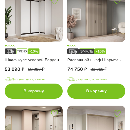
-10%
-10%
Шкаф-купе угловой Борден-5-6 1200
Распашной шкаф Шармель-3 Лайф Эмаль с антресолью
53 090
74 750
58 990
83 060
Доступно для доставки
Доступно для доставки
В корзину
В корзину